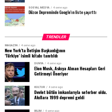
SOSYAL MEDYA
4 sene ago
Düzce Depreminde Google’ın liste şaşırttı
TRENDLER
MAGAZIN
4 sene ago
New York’ta İletişim Başkanlığının
‘Türkiye’ isimli kitabı tanıtıldı
DÜNYA
4 sene ago
Elon Musk, Askıya Alınan Hesapları Geri
Getirmeyi Öneriyor
KÜLTÜR
4 sene ago
Devlet bütün imkanlarıyla seferber oldu.
Akıllara 1999 depremi geldi
BILIM
4 sene ago