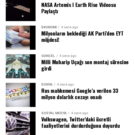
NASA Artemis I Earth Rise Videosu
Paylaştı
EKONOMI
4 sene ago
Milyonların beklediği AK Parti’den EYT
müjdesi!
GÜNCEL
4 sene ago
Milli Muharip Uçağı son montaj sürecine
girdi
DÜNYA
4 sene ago
Rus mahkemesi Google’a verilen 33
milyon dolarlık cezayı onadı
SOSYAL MEDYA
4 sene ago
Volkswagen, Twitter’daki ücretli
faaliyetlerini durdurduğunu duyurdu