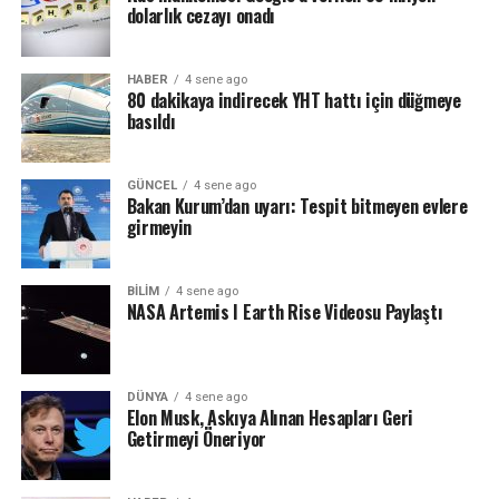
dolarlık cezayı onadı
23 Kasım: Musk daha fazla askıya alınmış hesabı eski
durumuna getirebilir
Musk, yasayı çiğnemedikleri veya “korkunç spam” ile
HABER
4 sene ago
uğraşmadıkları sürece “askıya alınan hesaplara genel bir
80 dakikaya indirecek YHT hattı için düğmeye
basıldı
af” teklif etme fikrini ortaya attı.
Bir tweet’te Musk, kullanıcılara fikir hakkında anket
GÜNCEL
4 sene ago
yapıyor. Bu potansiyel değişikliğin kaç hesabı
Bakan Kurum’dan uyarı: Tespit bitmeyen evlere
kapsayacağı belli değil, ancak bazı kullanıcılar bunu
girmeyin
yapmanın platformda daha fazla nefret söylemi ve diğer
zararlı içeriklerin yayılmasına neden olacağı konusunda
BILIM
4 sene ago
endişelerini dile getirdi.
NASA Artemis I Earth Rise Videosu Paylaştı
DÜNYA
4 sene ago
Elon Musk, Askıya Alınan Hesapları Geri
Getirmeyi Öneriyor