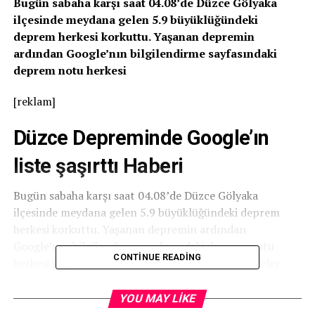
Bugün sabaha karşı saat 04.08’de Düzce Gölyaka
ilçesinde meydana gelen 5.9 büyüklüğündeki
deprem herkesi korkuttu. Yaşanan depremin
ardından Google’nın bilgilendirme sayfasındaki
deprem notu herkesi
[reklam]
Düzce Depreminde Google’ın
liste şaşırttı Haberi
Bugün sabaha karşı saat 04.08’de Düzce Gölyaka
ilçesinde meydana gelen 5.9 büyüklüğündeki deprem
herkesi korkuttu. Yaşanan depremin ardından
Google’nın bilgilendirme sayfasındaki deprem notu
CONTINUE READING
herkesi şaşırttı. Google depremden etkilenen ülkeler
arasına o ülkeyi ekleyince kullanıcılar büyük şaşkınlık
yaşadı.
YOU MAY LIKE