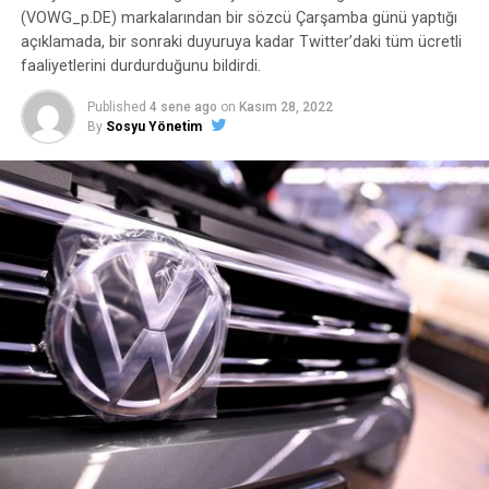
(VOWG_p.DE) markalarından bir sözcü Çarşamba günü yaptığı
açıklamada, bir sonraki duyuruya kadar Twitter’daki tüm ücretli
faaliyetlerini durdurduğunu bildirdi.
Published
4 sene ago
on
Kasım 28, 2022
By
Sosyu Yönetim