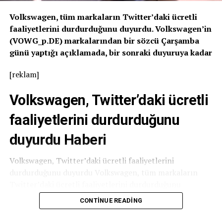
Volkswagen, tüm markaların Twitter’daki ücretli
faaliyetlerini durdurduğunu duyurdu. Volkswagen’in
(VOWG_p.DE) markalarından bir sözcü Çarşamba
günü yaptığı açıklamada, bir sonraki duyuruya kadar
[reklam]
Volkswagen, Twitter’daki ücretli
faaliyetlerini durdurduğunu
duyurdu Haberi
Volkswagen, Twitter’daki ücretli faaliyetlerini
durdurduğunu duyurdu Volkswagen, tüm markaların
Twitter’daki ücretli faaliyetlerini durdurduğunu
duyurdu. Volkswagen’in (VOWG_p.DE) markalarından bir
CONTINUE READING
sözcü Çarşamba günü yaptığı açıklamada, bir sonraki
duyuruya kadar Twitter’daki tüm ücretli faaliyetlerini