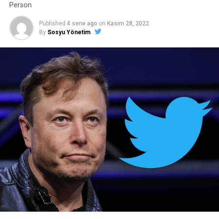
Person
Published
4 sene ago
on
Kasım 28, 2022
By
Sosyu Yönetim