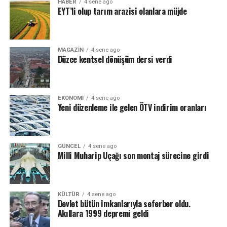
HABER
4 sene ago
EYT’li olup tarım arazisi olanlara müjde
MAGAZIN
4 sene ago
Düzce kentsel dönüşüm dersi verdi
EKONOMI
4 sene ago
Yeni düzenleme ile gelen ÖTV indirim oranları
GÜNCEL
4 sene ago
Milli Muharip Uçağı son montaj sürecine girdi
KÜLTÜR
4 sene ago
Devlet bütün imkanlarıyla seferber oldu.
Akıllara 1999 depremi geldi