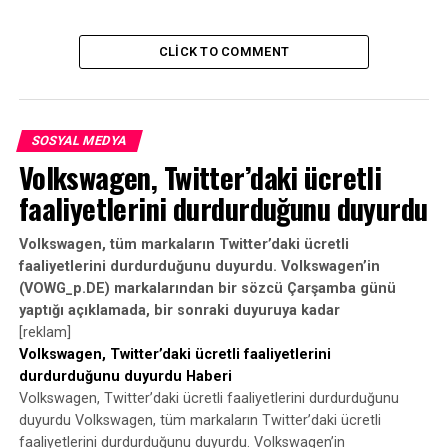
İstanbul başta olmak üzere birçok ilde hissedilen
depremin merkez üssü Düzce gölyaka olarak açıklandı.
CLICK TO COMMENT
Sabah meydana gelen deprem sonrası birçok ilde
vatandaşlar korkudan sokağa döküldü. Uzun süre
hissedilen deprem sonrası google’dan herkesi şaşırtan
bir bilgilendirme notu yayınlandı.
SOSYAL MEDYA
Volkswagen, Twitter’daki ücretli
RELATED TOPICS:
FEATURED
GOOGLE DEPREM
faaliyetlerini durdurduğunu duyurdu
ÜLKE ŞAŞIRTTI
Volkswagen, tüm markaların Twitter’daki ücretli
UP NEXT
Elon Musk, Askıya Alınan Hesapları Geri Getirmeyi
faaliyetlerini durdurduğunu duyurdu. Volkswagen’in
Öneriyor
(VOWG_p.DE) markalarından bir sözcü Çarşamba günü
yaptığı açıklamada, bir sonraki duyuruya kadar
DON'T MISS
[reklam]
Twitter komplo teorisyeni Alex Jones’u platformdan uzak
tutuyor
Volkswagen, Twitter’daki ücretli faaliyetlerini
durdurduğunu duyurdu Haberi
Volkswagen, Twitter’daki ücretli faaliyetlerini durdurduğunu
duyurdu Volkswagen, tüm markaların Twitter’daki ücretli
faaliyetlerini durdurduğunu duyurdu. Volkswagen’in