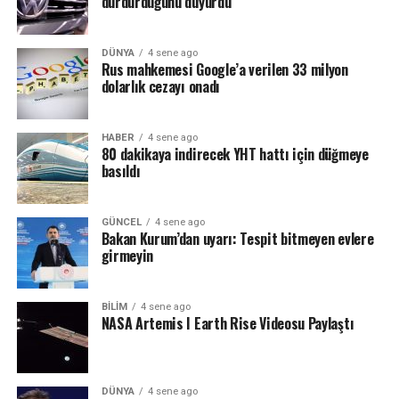
durdurduğunu duyurdu
motosiklet, yüzde 3,9’unu traktör, yüzde 2,3’ünü
kamyon, yüzde 2,1’ini minibüs, yüzde 0,6’sını otobüs ve
yüzde 0,2’sini özel amaçlı taşıtlar oluşturdu.
DÜNYA
4 sene ago
Rus mahkemesi Google’a verilen 33 milyon
dolarlık cezayı onadı
HABER
4 sene ago
80 dakikaya indirecek YHT hattı için düğmeye
basıldı
GÜNCEL
4 sene ago
Bakan Kurum’dan uyarı: Tespit bitmeyen evlere
girmeyin
BILIM
4 sene ago
NASA Artemis I Earth Rise Videosu Paylaştı
DÜNYA
4 sene ago