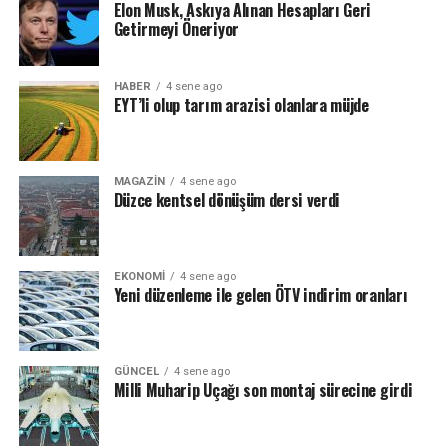
Elon Musk, Askıya Alınan Hesapları Geri
Getirmeyi Öneriyor
HABER
4 sene ago
EYT’li olup tarım arazisi olanlara müjde
MAGAZIN
4 sene ago
Düzce kentsel dönüşüm dersi verdi
EKONOMI
4 sene ago
Yeni düzenleme ile gelen ÖTV indirim oranları
GÜNCEL
4 sene ago
Milli Muharip Uçağı son montaj sürecine girdi