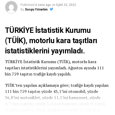
Published
4 sene ago
on
Eylül 23, 2022
gitti.
By
Sosyu Yönetim
Buna göre bankalar için dönüşüm oranlarına göre
farklılaşan komisyon uygulamasına son verilirken,
TÜRKİYE İstatistik Kurumu
mevduatlardaki Türk lirasının payına göre değişen
oranlarda komisyon alınmasına karar verildi.
(TÜİK), motorlu kara taşıtları
istatistiklerini yayımladı.
TÜRKİYE İstatistik Kurumu (TÜİK), motorlu kara
taşıtları istatistiklerini yayımladı. Ağustos ayında 111
bin 759 taşıtın trafiğe kaydı yapıldı.
TÜİK’ten yapılan açıklamaya göre; trafiğe kaydı yapılan
111 bin 759 taşıtın yüzde 43,1’ini otomobil, yüzde
36,8’ini motosiklet, yüzde 11,1’ini kamyonet, yüzde
4,7’sini traktör, yüzde 3,4’ünü kamyon, yüzde 0,4’ünü
otobüs, yüzde 0,4’ünü minibüs ve yüzde 0,1’ini özel