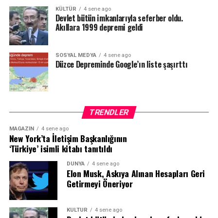
KÜLTÜR
4 sene ago
Devlet bütün imkanlarıyla seferber oldu.
Akıllara 1999 depremi geldi
SOSYAL MEDYA
4 sene ago
Düzce Depreminde Google’ın liste şaşırttı
TRENDLER
MAGAZIN
4 sene ago
New York’ta İletişim Başkanlığının
‘Türkiye’ isimli kitabı tanıtıldı
DÜNYA
4 sene ago
Elon Musk, Askıya Alınan Hesapları Geri
Getirmeyi Öneriyor
KÜLTÜR
4 sene ago