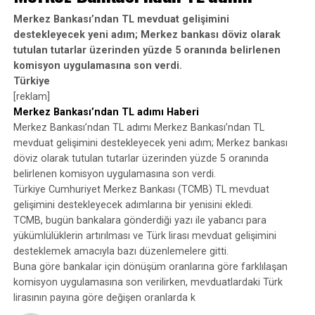
UP NEXT
Merkez Bankası’ndan TL adımı
Merkez Bankası’ndan TL mevduat gelişimini
destekleyecek yeni adım; Merkez bankası döviz olarak
DON'T MISS
tutulan tutarlar üzerinden yüzde 5 oranında belirlenen
Ağustos’ta 111 bin 759 taşıtın trafiğe kaydı yapıldı
komisyon uygulamasına son verdi.
Türkiye
[reklam]
Merkez Bankası’ndan TL adımı Haberi
Merkez Bankası’ndan TL adımı Merkez Bankası’ndan TL
mevduat gelişimini destekleyecek yeni adım; Merkez bankası
döviz olarak tutulan tutarlar üzerinden yüzde 5 oranında
belirlenen komisyon uygulamasına son verdi.
Türkiye Cumhuriyet Merkez Bankası (TCMB) TL mevduat
gelişimini destekleyecek adımlarına bir yenisini ekledi.
TCMB, bugün bankalara gönderdiği yazı ile yabancı para
yükümlülüklerin artırılması ve Türk lirası mevduat gelişimini
desteklemek amacıyla bazı düzenlemelere gitti.
Buna göre bankalar için dönüşüm oranlarına göre farklılaşan
komisyon uygulamasına son verilirken, mevduatlardaki Türk
lirasının payına göre değişen oranlarda k