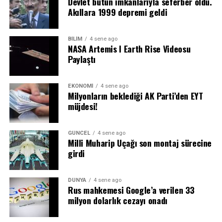
Devlet bütün imkanlarıyla seferber oldu.
Akıllara 1999 depremi geldi
BILIM
4 sene ago
NASA Artemis I Earth Rise Videosu
Paylaştı
EKONOMI
4 sene ago
Milyonların beklediği AK Parti’den EYT
müjdesi!
GÜNCEL
4 sene ago
Milli Muharip Uçağı son montaj sürecine
girdi
DÜNYA
4 sene ago
Rus mahkemesi Google’a verilen 33
milyon dolarlık cezayı onadı