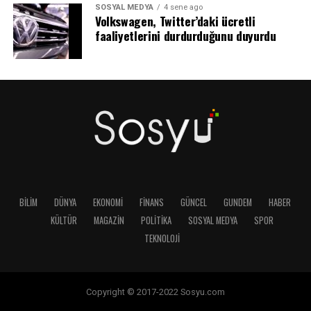
SOSYAL MEDYA
4 sene ago
Volkswagen, Twitter’daki ücretli
faaliyetlerini durdurduğunu duyurdu
BILIM
DÜNYA
EKONOMI
FINANS
GÜNCEL
GUNDEM
HABER
KÜLTÜR
MAGAZIN
POLITIKA
SOSYAL MEDYA
SPOR
TEKNOLOJI
Copyright © 2017-2022 Sosyu.com