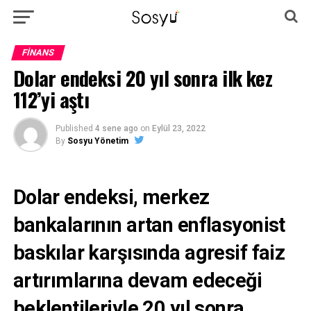
FINANS
Dolar endeksi 20 yıl sonra ilk kez
112’yi aştı
Published
4 sene ago
on
Eylül 23, 2022
By
Sosyu Yönetim
Dolar endeksi, merkez
bankalarının artan enflasyonist
baskılar karşısında agresif faiz
artırımlarına devam edeceği
beklentileriyle 20 yıl sonra