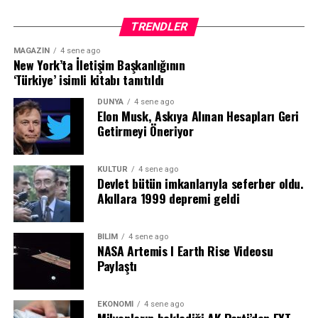
TRENDLER
MAGAZIN
4 sene ago
New York’ta İletişim Başkanlığının
‘Türkiye’ isimli kitabı tanıtıldı
DÜNYA
4 sene ago
Elon Musk, Askıya Alınan Hesapları Geri
Getirmeyi Öneriyor
KÜLTÜR
4 sene ago
Devlet bütün imkanlarıyla seferber oldu.
Akıllara 1999 depremi geldi
BILIM
4 sene ago
NASA Artemis I Earth Rise Videosu
Paylaştı
EKONOMI
4 sene ago
Milyonların beklediği AK Parti’den EYT