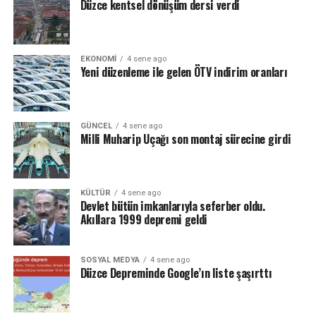
Düzce kentsel dönüşüm dersi verdi
EKONOMI
4 sene ago
Yeni düzenleme ile gelen ÖTV indirim oranları
GÜNCEL
4 sene ago
Milli Muharip Uçağı son montaj sürecine girdi
KÜLTÜR
4 sene ago
Devlet bütün imkanlarıyla seferber oldu.
Akıllara 1999 depremi geldi
SOSYAL MEDYA
4 sene ago
Düzce Depreminde Google’ın liste şaşırttı