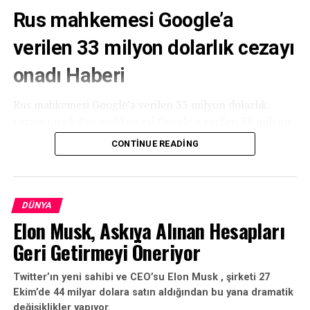
Rus mahkemesi Google’a
verilen 33 milyon dolarlık cezayı
onadı Haberi
Rus mahkemesi Google’a verilen 33 milyon dolarlık
cezayı onadı Rus mahkemesi Google’a verilen 33 milyon
dolarlık cezayı onadı. RIA Novosti haber ajansının
CONTINUE READING
bildirdiğine göre, Moskova’daki bir tahkim mahkemesi,
şirketin bazı YouTube kanallarını engelleme kararı
nedeniyle Rusya’nın federal anti-tekel servisi tarafından
Google’a verilen 2 milyar ruble (33 milyon $) para
DÜNYA
cezasını onayladı.
Elon Musk, Askıya Alınan Hesapları
Geri Getirmeyi Öneriyor
Twitter’ın yeni sahibi ve CEO’su Elon Musk , şirketi 27
Ekim’de 44 milyar dolara satın aldığından bu yana dramatik
değişiklikler yapıyor.