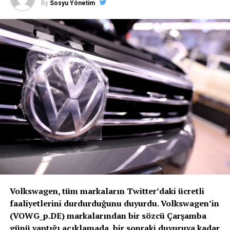
By
Sosyu Yönetim
DON'T MISS
Rus mahkemesi Google’a verilen 33 milyon dolarlık
cezayı onadı
Volkswagen, tüm markaların Twitter’daki ücretli
faaliyetlerini durdurduğunu duyurdu. Volkswagen’in
(VOWG_p.DE) markalarından bir sözcü Çarşamba
günü yaptığı açıklamada, bir sonraki duyuruya kadar