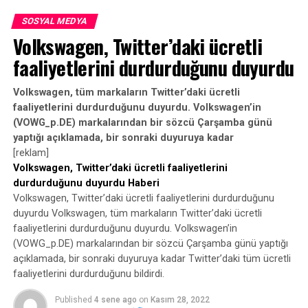
biçiminin “gelişigüzel ve anlaşılmaz” olduğunu
vurguladığını söyledi.
SOSYAL MEDYA
Volkswagen, Twitter’daki ücretli
Büyükşehir Polisi, şiddeti kışkırtabileceğine inandığı
faaliyetlerini durdurduğunu duyurdu
içeriği belirlemek için sosyal medya platformlarıyla
“yakın çalıştığını” söylüyor.
Volkswagen, tüm markaların Twitter’daki ücretli
faaliyetlerini durdurduğunu duyurdu. Volkswagen’in
Ancak platformların “içeriğin kaldırılmasıyla ilgili kendi
(VOWG_p.DE) markalarından bir sözcü Çarşamba günü
kararlarını vermeleri” konusunda ısrar ediyor.
yaptığı açıklamada, bir sonraki duyuruya kadar
[reklam]
Bu yılın Ocak ayında, kendisini İngiliz müziğini
Volkswagen, Twitter’daki ücretli faaliyetlerini
tanıttığını tanımlayan bir Instagram hesabı, Secrets
durdurduğunu duyurdu Haberi
Not Safe adlı yeni bir tatbikat parçası hakkında gönderi
Volkswagen, Twitter’daki ücretli faaliyetlerini durdurduğunu
paylaştı.
duyurdu Volkswagen, tüm markaların Twitter’daki ücretli
faaliyetlerini durdurduğunu duyurdu. Volkswagen’in
(VOWG_p.DE) markalarından bir sözcü Çarşamba günü yaptığı
RELATED TOPICS:
açıklamada, bir sonraki duyuruya kadar Twitter’daki tüm ücretli
UP NEXT
faaliyetlerini durdurduğunu bildirdi.
Apple ve Google, oyun ve mobil tarayıcı araştırması ile
karşı karşıya
Published
4 sene ago
on
Kasım 28, 2022