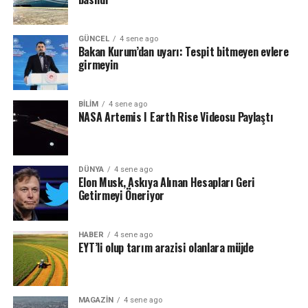
af” teklif etme fikrini ortaya attı.
Bir tweet’te Musk, kullanıcılara fikir hakkında anket
GÜNCEL
4 sene ago
yapıyor. Bu potansiyel değişikliğin kaç hesabı
Bakan Kurum’dan uyarı: Tespit bitmeyen evlere
kapsayacağı belli değil, ancak bazı kullanıcılar bunu
girmeyin
yapmanın platformda daha fazla nefret söylemi ve diğer
zararlı içeriklerin yayılmasına neden olacağı konusunda
BILIM
4 sene ago
endişelerini dile getirdi.
NASA Artemis I Earth Rise Videosu Paylaştı
DÜNYA
4 sene ago
Elon Musk, Askıya Alınan Hesapları Geri
Getirmeyi Öneriyor
HABER
4 sene ago
EYT’li olup tarım arazisi olanlara müjde
MAGAZIN
4 sene ago