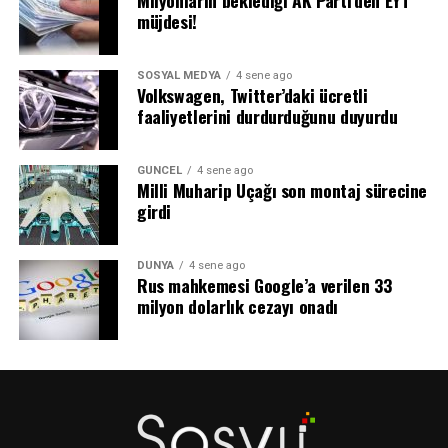
müjdesi!
SOSYAL MEDYA
4 sene ago
Volkswagen, Twitter’daki ücretli
faaliyetlerini durdurduğunu duyurdu
GÜNCEL
4 sene ago
Milli Muharip Uçağı son montaj sürecine
girdi
DÜNYA
4 sene ago
Rus mahkemesi Google’a verilen 33
milyon dolarlık cezayı onadı